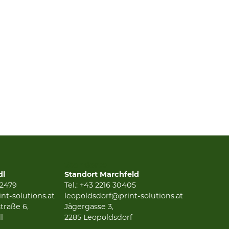
Standorte
dl
Standort Marchfeld
/2479
Tel.:
+43 2216 30405
nt-solutions.at
leopoldsdorf@print-solutions.at
traße 6,
Jägergasse 3,
l
2285 Leopoldsdorf