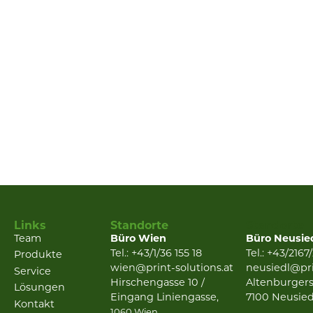
Links
Standorte
Standorte
Team
Büro Wien
Büro Neusie
Tel.: +43/1/36 155 18
Tel.: +43/2167
Produkte
wien@print-solutions.at
neusiedl@pri
Service
Hirschengasse 10 /
Altenburgers
Lösungen
Eingang Liniengasse,
7100 Neusied
Kontakt
1060 Wien